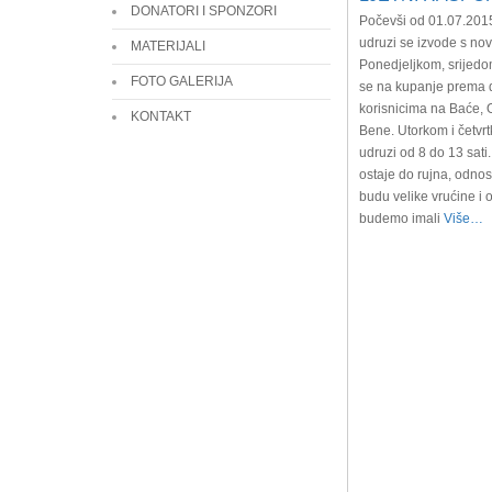
DONATORI I SPONZORI
Počevši od 01.07.2015.
udruzi se izvode s no
MATERIJALI
Ponedjeljkom, srijedo
FOTO GALERIJA
se na kupanje prema 
korisnicima na Baće, Ov
KONTAKT
Bene. Utorkom i četvrt
udruzi od 8 do 13 sati
ostaje do rujna, odno
budu velike vrućine i 
budemo imali
Više…