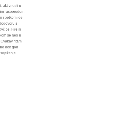
 aktivnosti u
vim rasporedom.
m i petkom ide
dogovoru s
čice, Fire ili
kom se radi u
. Ovakav ritam
sno dok god
osvježenje