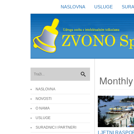
NASLOVNA
USLUGE
SURA
Monthly
NASLOVNA
NOVOSTI
O NAMA
USLUGE
SURADNICI I PARTNERI
LJETNI RASPO