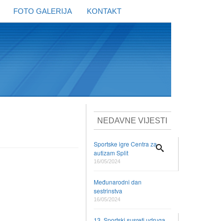
FOTO GALERIJA
KONTAKT
NEDAVNE VIJESTI
Sportske igre Centra za
autizam Split
16/05/2024
Međunarodni dan
sestrinstva
16/05/2024
13. Sportski susreti udruga