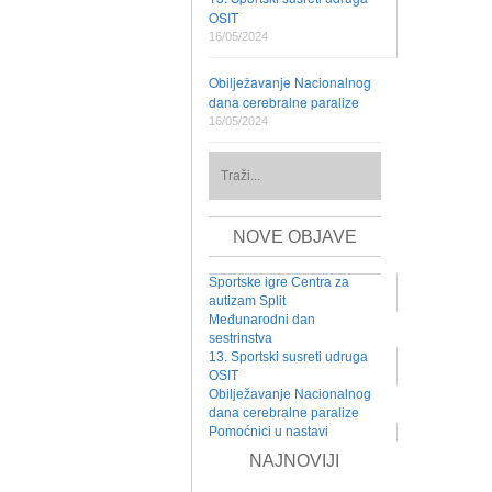
OSIT
16/05/2024
Obilježavanje Nacionalnog
dana cerebralne paralize
16/05/2024
NOVE OBJAVE
Sportske igre Centra za
autizam Split
Međunarodni dan
sestrinstva
13. Sportski susreti udruga
OSIT
Obilježavanje Nacionalnog
dana cerebralne paralize
Pomoćnici u nastavi
NAJNOVIJI