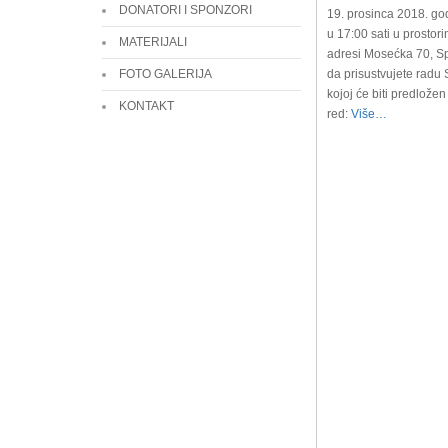
DONATORI I SPONZORI
19. prosinca 2018. go
u 17:00 sati u prosto
MATERIJALI
adresi Mosećka 70, Sp
FOTO GALERIJA
da prisustvujete radu
kojoj će biti predložen
KONTAKT
red:
Više…