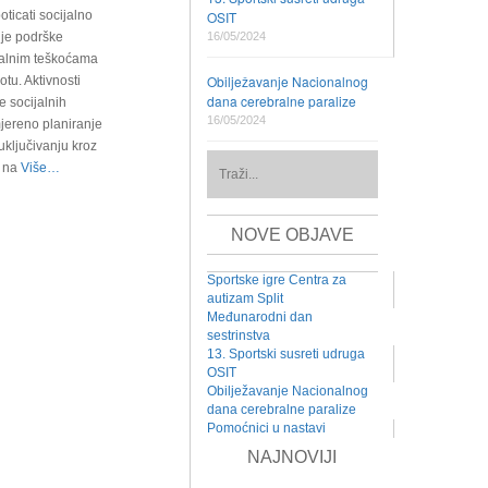
oticati socijalno
OSIT
nje podrške
16/05/2024
ualnim teškoćama
Obilježavanje Nacionalnog
tu. Aktivnosti
dana cerebralne paralize
e socijalnih
16/05/2024
jereno planiranje
ključivanju kroz
 na
Više…
NOVE OBJAVE
Sportske igre Centra za
autizam Split
Međunarodni dan
sestrinstva
13. Sportski susreti udruga
OSIT
Obilježavanje Nacionalnog
dana cerebralne paralize
Pomoćnici u nastavi
NAJNOVIJI