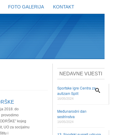
FOTO GALERIJA
KONTAKT
NEDAVNE VIJESTI
Sportske igre Centra za
autizam Split
16/05/2024
DRŠKE
nja 2018. do
Međunarodni dan
e provodimo
sestrinstva
PODRŠKE” kojeg
16/05/2024
it, UO za socijalnu
titu i
13. Sportski susreti udruga