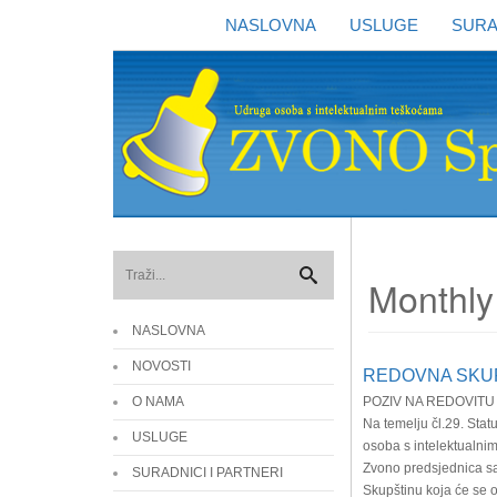
NASLOVNA
USLUGE
SURA
Monthly
NASLOVNA
NOVOSTI
REDOVNA SKU
O NAMA
POZIV NA REDOVITU
Na temelju čl.29. Stat
USLUGE
osoba s intelektualni
Zvono predsjednica s
SURADNICI I PARTNERI
Skupštinu koja će se od