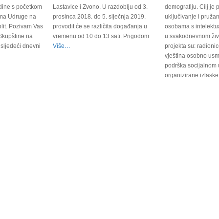
dine s početkom
Lastavice i Zvono. U razdoblju od 3.
demografiju. Cilj je p
rima Udruge na
prosinca 2018. do 5. siječnja 2019.
uključivanje i pruža
lit. Pozivam Vas
provodit će se različita događanja u
osobama s intelekt
 Skupštine na
vremenu od 10 do 13 sati. Prigodom
u svakodnevnom živo
 sljedeći dnevni
Više…
projekta su: radionic
vještina osobno usm
podrška socijalnom u
organizirane izlaske