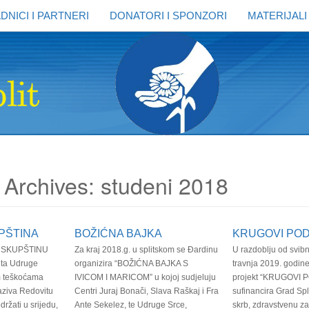
DNICI I PARTNERI
DONATORI I SPONZORI
MATERIJALI
 Archives: studeni 2018
PŠTINA
BOŽIĆNA BAJKA
KRUGOVI PO
 SKUPŠTINU
Za kraj 2018.g. u splitskom se Đardinu
U razdoblju od svib
uta Udruge
organizira “BOŽIĆNA BAJKA S
travnja 2019. godin
m teškoćama
IVICOM I MARICOM” u kojoj sudjeluju
projekt “KRUGOVI 
aziva Redovitu
Centri Juraj Bonači, Slava Raškaj i Fra
sufinancira Grad Spl
ržati u srijedu,
Ante Sekelez, te Udruge Srce,
skrb, zdravstvenu zaš