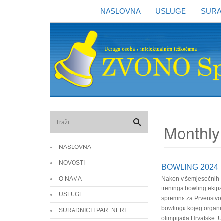
NASLOVNA
USLUGE
SURA
Monthly
NASLOVNA
NOVOSTI
BOWLING 2024
O NAMA
Nakon višemjesečnih 
treninga bowling ekipa
USLUGE
spremna za Prvenstvo
bowlingu kojeg organi
SURADNICI I PARTNERI
olimpijada Hrvatske. 