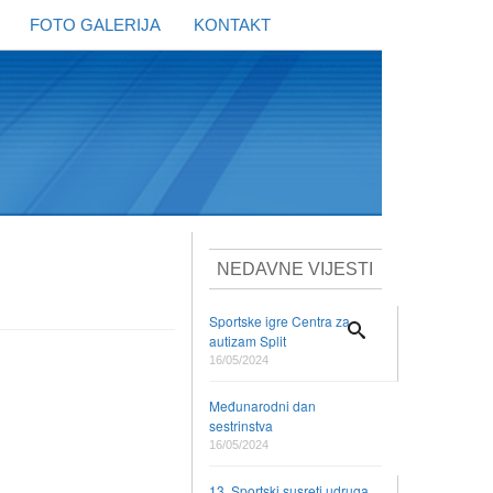
FOTO GALERIJA
KONTAKT
NEDAVNE VIJESTI
Sportske igre Centra za
autizam Split
16/05/2024
Međunarodni dan
sestrinstva
16/05/2024
13. Sportski susreti udruga