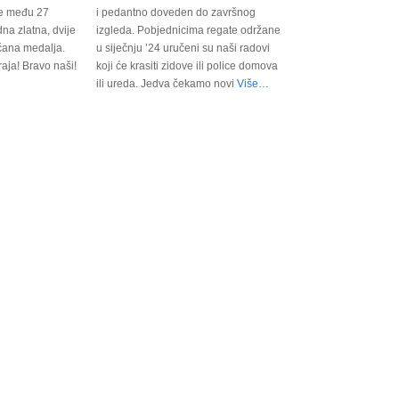
ate među 27
i pedantno doveden do završnog
na zlatna, dvije
izgleda. Pobjednicima regate održane
čana medalja.
u siječnju ’24 uručeni su naši radovi
raja! Bravo naši!
koji će krasiti zidove ili police domova
ili ureda. Jedva čekamo novi
Više…