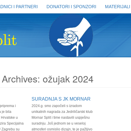
DNICI I PARTNERI
DONATORI I SPONZORI
MATERIJALI
 Archives: ožujak 2024
SURADNJA S JK MORNAR
priprema i
2024.g. smo započeli s izradom
 je bila
unikatnih nagrada za Jedriličarski klub
 Hrvatske u
Mornar Split i time nastavili uspješnu
zira Specijalna
suradnju. Još jednom se u veseloj
U Zagrebu su
atmosferi osmislio dizajn, te je pažljivo