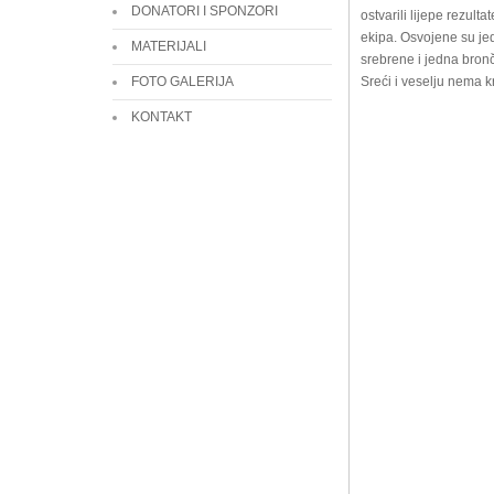
DONATORI I SPONZORI
ostvarili lijepe rezult
ekipa. Osvojene su jed
MATERIJALI
srebrene i jedna bron
FOTO GALERIJA
Sreći i veselju nema k
KONTAKT