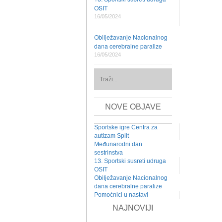
OSIT
16/05/2024
Obilježavanje Nacionalnog
dana cerebralne paralize
16/05/2024
NOVE OBJAVE
Sportske igre Centra za
autizam Split
Međunarodni dan
sestrinstva
13. Sportski susreti udruga
OSIT
Obilježavanje Nacionalnog
dana cerebralne paralize
Pomoćnici u nastavi
NAJNOVIJI