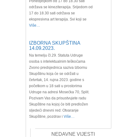
Ponedjeljkom od 17 do 18.30 sati
održava se kineziterapija. Srijedom od
17 do 18.30 sati održava se
ekspresivna art terapija. Svi koji se
Više…
IZBORNA SKUPŠTINA
14.09.2023.
Na temelju čl.29. Statuta Udruge
osoba s intelektualnim teškoćama
Zvono predsjednica saziva Izbornu
Skupštinu koja će se održati u
četvrtak, 14. rujna 2023. godine s
početkom u 18 sati u prostorima
Udruge na adresi Mosećka 70, Split.
Pozivam Vas da prisustvujete radu
Skupštine na kojoj će biti predložen
sljedeći dnevni red: Otvaranje
Skupštine, pozdrav i
Više…
NEDAVNE VIJESTI