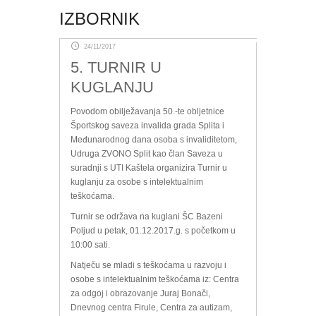
IZBORNIK
24/11/2017
5. TURNIR U
KUGLANJU
Povodom obilježavanja 50.-te obljetnice
Športskog saveza invalida grada Splita i
Međunarodnog dana osoba s invaliditetom,
Udruga ZVONO Split kao član Saveza u
suradnji s UTI Kaštela organizira Turnir u
kuglanju za osobe s intelektualnim
teškoćama.
Turnir se održava na kuglani ŠC Bazeni
Poljud u petak, 01.12.2017.g. s početkom u
10:00 sati.
Natječu se mladi s teškoćama u razvoju i
osobe s intelektualnim teškoćama iz: Centra
za odgoj i obrazovanje Juraj Bonači,
Dnevnog centra Firule, Centra za autizam,