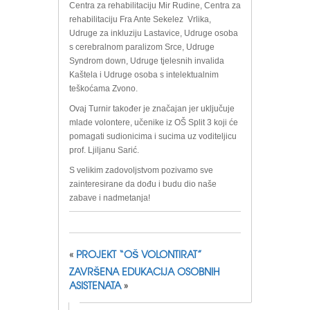
Centra za rehabilitaciju Mir Rudine, Centra za
rehabilitaciju Fra Ante Sekelez Vrlika,
Udruge za inkluziju Lastavice, Udruge osoba
s cerebralnom paralizom Srce, Udruge
Syndrom down, Udruge tjelesnih invalida
Kaštela i Udruge osoba s intelektualnim
teškoćama Zvono.
Ovaj Turnir također je značajan jer uključuje
mlade volontere, učenike iz OŠ Split 3 koji će
pomagati sudionicima i sucima uz voditeljicu
prof. Ljiljanu Sarić.
S velikim zadovoljstvom pozivamo sve
zainteresirane da dođu i budu dio naše
zabave i nadmetanja!
«
PROJEKT “OŠ VOLONTIRAT”
ZAVRŠENA EDUKACIJA OSOBNIH
ASISTENATA
»