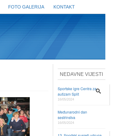
FOTO GALERIJA
KONTAKT
NEDAVNE VIJESTI
Sportske igre Centra za
autizam Split
16/05/2024
Međunarodni dan
sestrinstva
16/05/2024
13. Sportski susreti udruga