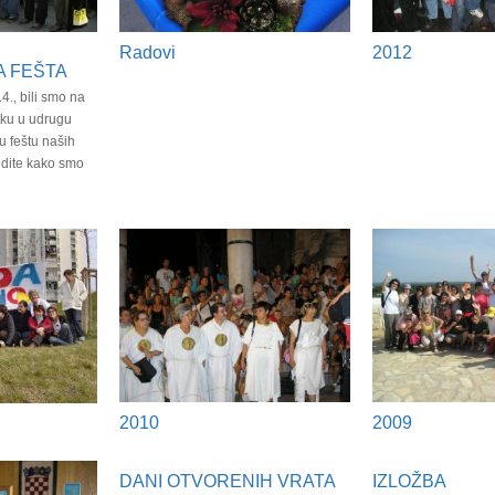
Radovi
2012
 FEŠTA
4., bili smo na
atku u udrugu
 feštu naših
idite kako smo
2010
2009
DANI OTVORENIH VRATA
IZLOŽBA