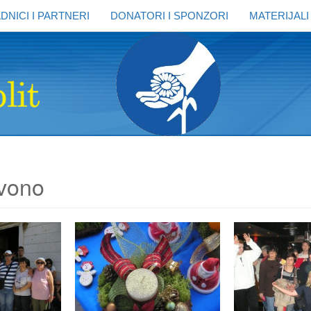
DNICI I PARTNERI
DONATORI I SPONZORI
MATERIJALI
zvono