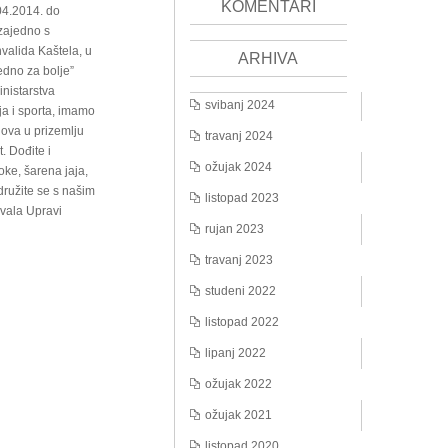
KOMENTARI
04.2014. do
zajedno s
valida Kaštela, u
ARHIVA
edno za bolje”
nistarstva
svibanj 2024
a i sporta, imamo
dova u prizemlju
travanj 2024
. Dođite i
ožujak 2024
oke, šarena jaja,
ružite se s našim
listopad 2023
hvala Upravi
rujan 2023
travanj 2023
studeni 2022
listopad 2022
lipanj 2022
ožujak 2022
ožujak 2021
listopad 2020