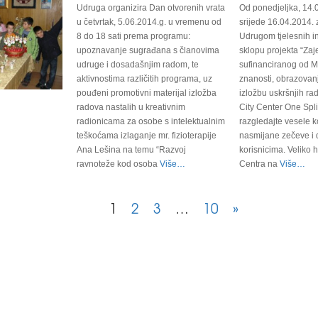
Udruga organizira Dan otvorenih vrata
Od ponedjeljka, 14.
u četvrtak, 5.06.2014.g. u vremenu od
srijede 16.04.2014. 
8 do 18 sati prema programu:
Udrugom tjelesnih in
upoznavanje sugrađana s članovima
sklopu projekta “Zaj
udruge i dosadašnjim radom, te
sufinanciranog od Mi
aktivnostima različitih programa, uz
znanosti, obrazovanj
pouđeni promotivni materijal izložba
izložbu uskršnjih ra
radova nastalih u kreativnim
City Center One Split
radionicama za osobe s intelektualnim
razgledajte vesele k
teškoćama izlaganje mr. fizioterapije
nasmijane zečeve i d
Ana Lešina na temu “Razvoj
korisnicima. Veliko 
ravnoteže kod osoba
Više…
Centra na
Više…
1
2
3
…
10
»