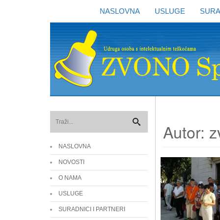
NASLOVNA
USLUGE
SURA
Autor: 
NASLOVNA
NOVOSTI
O NAMA
USLUGE
SURADNICI I PARTNERI