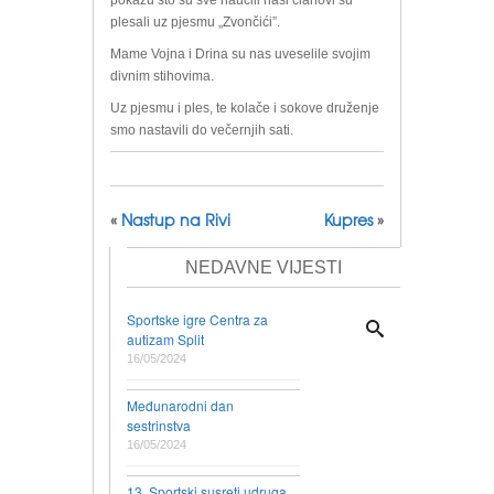
pokažu što su sve naučili naši članovi su
plesali uz pjesmu „Zvončići”.
Mame Vojna i Drina su nas uveselile svojim
divnim stihovima.
Uz pjesmu i ples, te kolače i sokove druženje
smo nastavili do večernjih sati.
«
Nastup na Rivi
Kupres
»
NEDAVNE VIJESTI
Sportske igre Centra za
autizam Split
16/05/2024
Međunarodni dan
sestrinstva
16/05/2024
13. Sportski susreti udruga