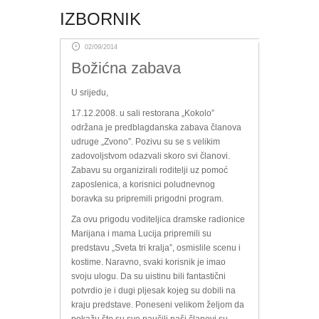
IZBORNIK
02/09/2014
Božićna zabava
U srijedu,
17.12.2008. u sali restorana „Kokolo”
održana je predblagdanska zabava članova
udruge „Zvono”. Pozivu su se s velikim
zadovoljstvom odazvali skoro svi članovi.
Zabavu su organizirali roditelji uz pomoć
zaposlenica, a korisnici poludnevnog
boravka su pripremili prigodni program.
Za ovu prigodu voditeljica dramske radionice
Marijana i mama Lucija pripremili su
predstavu „Sveta tri kralja”, osmislile scenu i
kostime. Naravno, svaki korisnik je imao
svoju ulogu. Da su uistinu bili fantastični
potvrdio je i dugi pljesak kojeg su dobili na
kraju predstave. Poneseni velikom željom da