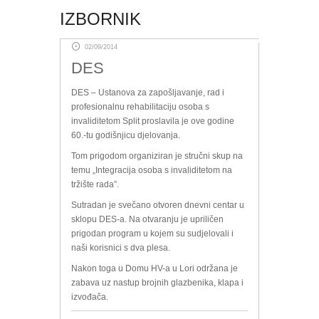
IZBORNIK
02/09/2014
DES
DES – Ustanova za zapošljavanje, rad i
profesionalnu rehabilitaciju osoba s
invaliditetom Split proslavila je ove godine
60.-tu godišnjicu djelovanja.
Tom prigodom organiziran je stručni skup na
temu „Integracija osoba s invaliditetom na
tržište rada”.
Sutradan je svečano otvoren dnevni centar u
sklopu DES-a. Na otvaranju je upriličen
prigodan program u kojem su sudjelovali i
naši korisnici s dva plesa.
Nakon toga u Domu HV-a u Lori održana je
zabava uz nastup brojnih glazbenika, klapa i
izvođača.