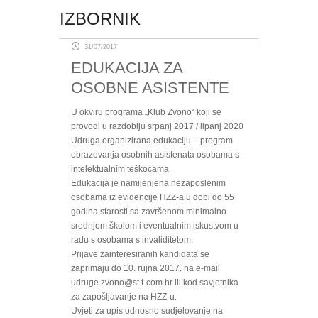
IZBORNIK
31/07/2017
EDUKACIJA ZA
OSOBNE ASISTENTE
U okviru programa „Klub Zvono“ koji se
provodi u razdoblju srpanj 2017 / lipanj 2020
Udruga organizirana edukaciju – program
obrazovanja osobnih asistenata osobama s
intelektualnim teškoćama.
Edukacija je namijenjena nezaposlenim
osobama iz evidencije HZZ-a u dobi do 55
godina starosti sa završenom minimalno
srednjom školom i eventualnim iskustvom u
radu s osobama s invaliditetom.
Prijave zainteresiranih kandidata se
zaprimaju do 10. rujna 2017. na e-mail
udruge zvono@st.t-com.hr ili kod savjetnika
za zapošljavanje na HZZ-u.
Uvjeti za upis odnosno sudjelovanje na