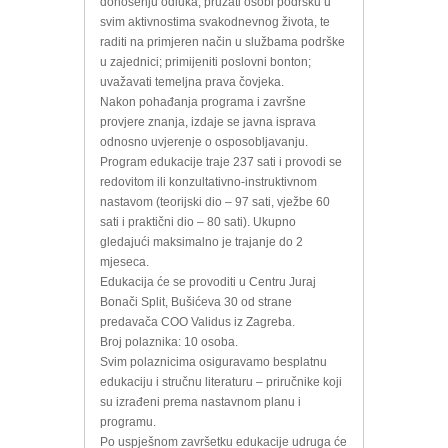
donošenju odluka, pružati osobi podršku u
svim aktivnostima svakodnevnog života, te
raditi na primjeren način u službama podrške
u zajednici; primijeniti poslovni bonton;
uvažavati temeljna prava čovjeka.
Nakon pohađanja programa i završne
provjere znanja, izdaje se javna isprava
odnosno uvjerenje o osposobljavanju.
Program edukacije traje 237 sati i provodi se
redovitom ili konzultativno-instruktivnom
nastavom (teorijski dio – 97 sati, vježbe 60
sati i praktični dio – 80 sati). Ukupno
gledajući maksimalno je trajanje do 2
mjeseca.
Edukacija će se provoditi u Centru Juraj
Bonači Split, Bušićeva 30 od strane
predavača COO Validus iz Zagreba.
Broj polaznika: 10 osoba.
Svim polaznicima osiguravamo besplatnu
edukaciju i stručnu literaturu – priručnike koji
su izrađeni prema nastavnom planu i
programu.
Po uspješnom završetku edukacije udruga će