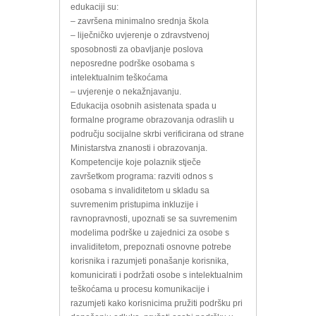
edukaciji su:
– završena minimalno srednja škola
– liječničko uvjerenje o zdravstvenoj
sposobnosti za obavljanje poslova
neposredne podrške osobama s
intelektualnim teškoćama
– uvjerenje o nekažnjavanju.
Edukacija osobnih asistenata spada u
formalne programe obrazovanja odraslih u
području socijalne skrbi verificirana od strane
Ministarstva znanosti i obrazovanja.
Kompetencije koje polaznik stječe
završetkom programa: razviti odnos s
osobama s invaliditetom u skladu sa
suvremenim pristupima inkluzije i
ravnopravnosti, upoznati se sa suvremenim
modelima podrške u zajednici za osobe s
invaliditetom, prepoznati osnovne potrebe
korisnika i razumjeti ponašanje korisnika,
komunicirati i podržati osobe s intelektualnim
teškoćama u procesu komunikacije i
razumjeti kako korisnicima pružiti podršku pri