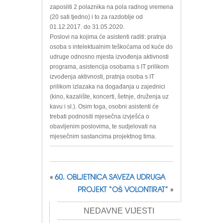
zaposliti 2 polaznika na pola radnog vremena
(20 sati tjedno) i to za razdoblje od
01.12.2017. do 31.05.2020.
Poslovi na kojima će asistenti raditi: pratnja
osoba s intelektualnim teškoćama od kuće do
udruge odnosno mjesta izvođenja aktivnosti
programa, asistencija osobama s IT prilikom
izvođenja aktivnosti, pratnja osoba s IT
prilikom izlazaka na događanja u zajednici
(kino, kazalište, koncerti, šetnje, druženja uz
kavu i sl.). Osim toga, osobni asistenti će
trebati podnositi mjesečna izvješća o
obavljenim poslovima, te sudjelovati na
mjesečnim sastancima projektnog tima.
«
60. OBLJETNICA SAVEZA UDRUGA
PROJEKT “OŠ VOLONTIRAT”
»
NEDAVNE VIJESTI