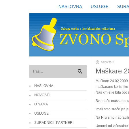
NASLOVNA
USLUGE
SURA
02/09/2014
Maškare 2
Maškare 24.02.2009. V
NASLOVNA
maškarane korisnike u
Naš krnje je bila boc
NOVOSTI
Sve naše maškare su j
O NAMA
Imali smo sreće jer je
USLUGE
Na Rivi smo napravili 
SURADNICI I PARTNERI
Umorni od višesatne š