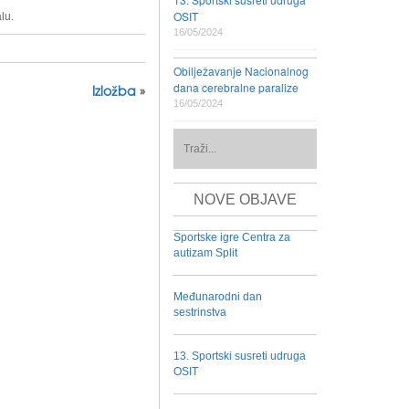
OSIT
lu.
16/05/2024
Obilježavanje Nacionalnog
dana cerebralne paralize
Izložba
»
16/05/2024
NOVE OBJAVE
Sportske igre Centra za
autizam Split
Međunarodni dan
sestrinstva
13. Sportski susreti udruga
OSIT