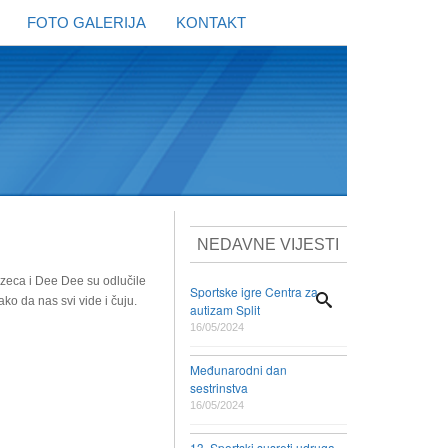
FOTO GALERIJA
KONTAKT
NEDAVNE VIJESTI
nzeca i Dee Dee su odlučile
Sportske igre Centra za
ko da nas svi vide i čuju.
autizam Split
16/05/2024
Međunarodni dan
sestrinstva
16/05/2024
13. Sportski susreti udruga