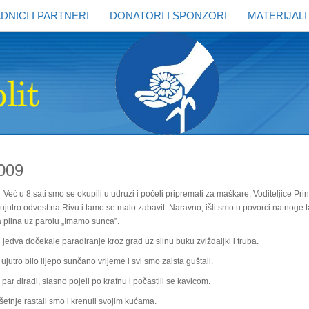
DNICI I PARTNERI
DONATORI I SPONZORI
MATERIJALI
009
eć u 8 sati smo se okupili u udruzi i počeli pripremati za maškare. Voditeljice Pri
jutro odvest na Rivu i tamo se malo zabavit. Naravno, išli smo u povorci na noge ta
a plina uz parolu „Imamo sunca”.
edva dočekale paradiranje kroz grad uz silnu buku zviždaljki i truba.
 ujutro bilo lijepo sunčano vrijeme i svi smo zaista guštali.
par điradi, slasno pojeli po krafnu i počastili se kavicom.
etnje rastali smo i krenuli svojim kućama.