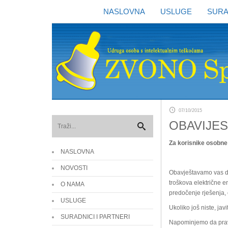
NASLOVNA
USLUGE
SURA
07/10/2015
OBAVIJES
Za korisnike osobne
NASLOVNA
NOVOSTI
Obavještavamo vas da 
troškova električne e
O NAMA
predočenje rješenja, o
USLUGE
Ukoliko još niste, jav
SURADNICI I PARTNERI
Napominjemo da pravo