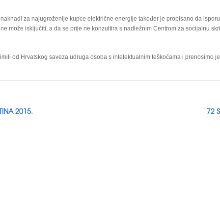
knadi za najugroženije kupce električne energije također je propisano da isporučit
e može isključiti, a da se prije ne konzultira s nadležnim Centrom za socijalnu skr
imili od Hrvatskog saveza udruga osoba s intelektualnim teškoćama i prenosimo je u
INA 2015.
72 