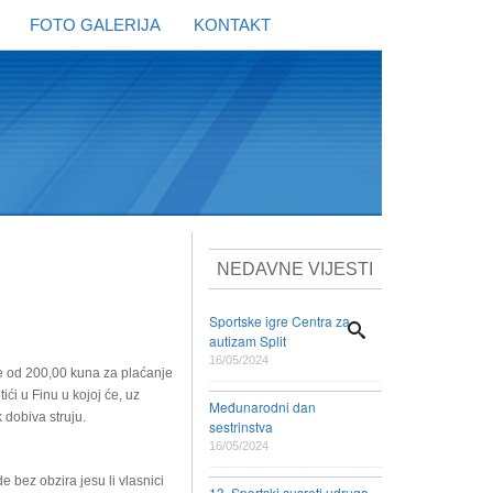
FOTO GALERIJA
KONTAKT
NEDAVNE VIJESTI
Sportske igre Centra za
autizam Split
16/05/2024
ne od 200,00 kuna za plaćanje
ći u Finu u kojoj će, uz
Međunarodni dan
 dobiva struju.
sestrinstva
16/05/2024
bez obzira jesu li vlasnici
13. Sportski susreti udruga