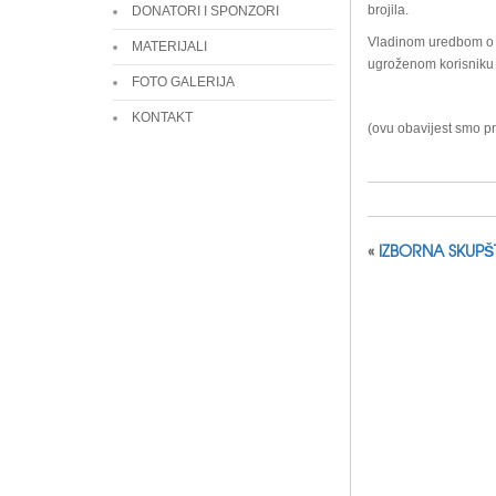
brojila.
DONATORI I SPONZORI
Vladinom uredbom o na
MATERIJALI
ugroženom korisniku n
FOTO GALERIJA
KONTAKT
(ovu obavijest smo pr
«
IZBORNA SKUPŠT