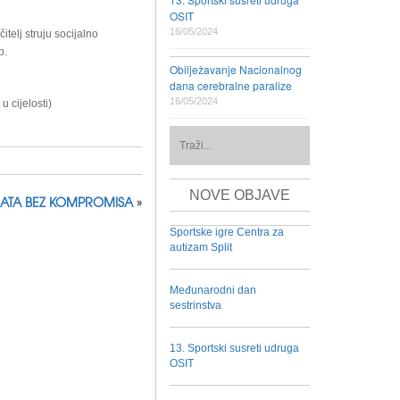
OSIT
16/05/2024
elj struju socijalno
b.
Obilježavanje Nacionalnog
dana cerebralne paralize
16/05/2024
 cijelosti)
NOVE OBJAVE
SATA BEZ KOMPROMISA
»
Sportske igre Centra za
autizam Split
Međunarodni dan
sestrinstva
13. Sportski susreti udruga
OSIT