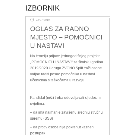
IZBORNIK
22/07/2019
OGLAS ZA RADNO
MJESTO – POMOĆNICI
U NASTAVI
Na temelju prijave jednogodišnjeg projekta
„POMOĆNICI U NASTAVI“ za školsku godinu
2019/2020 Udruga ZVONO Split traži osobe
voljne raditi posao pomoćnika u nastavi
učenicima s teškoćama u razvoju.
Kandidat (m/ž) treba udovoljavati sljedećim
uvjetima:
– da ima najmanje završenu srednju stručnu
spremu (SSS)
– da protiv osobe nije pokrenut kazneni
postupak