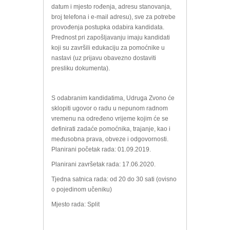
datum i mjesto rođenja, adresu stanovanja,
broj telefona i e-mail adresu), sve za potrebe
provođenja postupka odabira kandidata.
Prednost pri zapošljavanju imaju kandidati
koji su završili edukaciju za pomoćnike u
nastavi (uz prijavu obavezno dostaviti
presliku dokumenta).
S odabranim kandidatima, Udruga Zvono će
sklopiti ugovor o radu u nepunom radnom
vremenu na određeno vrijeme kojim će se
definirati zadaće pomoćnika, trajanje, kao i
međusobna prava, obveze i odgovornosti.
Planirani početak rada: 01.09.2019.
Planirani završetak rada: 17.06.2020.
Tjedna satnica rada: od 20 do 30 sati (ovisno
o pojedinom učeniku)
Mjesto rada: Split