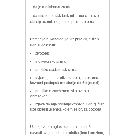
– da je motiviran/a za rad
– da nije roditelj/skrbnik niti drugi član uže
obitelji učenika kojem se pruža potpora
Potencijalni kandidat je, uz
prijavu
, dužan
udruzi dostaviti
:
životopis
motivacijsko pismo
presliku osobne iskaznice
uvjerenje da protiv osobe nije pokrenut
kazneni postupak (ne starije od 6 mjeseci)
preslike o završenom školovanju i
obrazovanju
izjava da nije roditelj/skrbnik niti drugi član
uže obitelji učenika kojem se pruža potpora
Uz prijavu na oglas, kandidati su dužni
navesti svoje osobne podatke (ime i prezime,