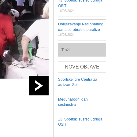
OSIT
16/05/2024
Obilježavanje Nacionalnog
dana cerebralne paralize
16/05/2024
NOVE OBJAVE
Sportske igre Centra za
autizam Split
Međunarodni dan
sestrinstva
13. Sportski susreti udruga
OSIT