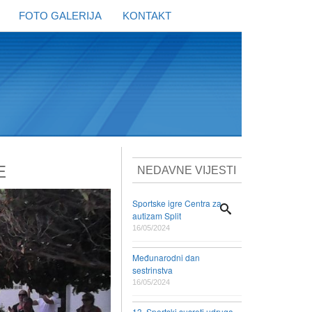
FOTO GALERIJA
KONTAKT
E
NEDAVNE VIJESTI
Sportske igre Centra za
autizam Split
16/05/2024
Međunarodni dan
sestrinstva
16/05/2024
13. Sportski susreti udruga