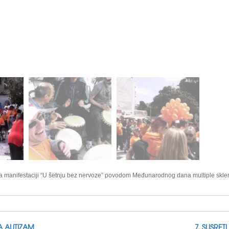
na manifestaciji “U šetnju bez nervoze” povodom Međunarodnog dana multiple sklero
A AUTIZAM
7. SUSRET