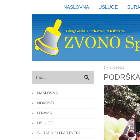
NASLOVNA
USLUGE
SURA
31/05/2016
PODRŠKA
NASLOVNA
NOVOSTI
O NAMA
USLUGE
SURADNICI I PARTNERI