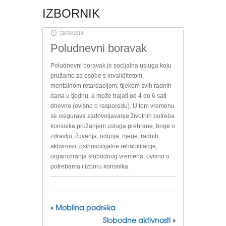
IZBORNIK
29/08/2014
Poludnevni boravak
Poludnevni boravak je socijalna usluga koju
pružamo za osobe s invaliditetom,
mentalnom retardacijom, tijekom svih radnih
dana u tjednu, a može trajati od 4 do 6 sati
dnevno (ovisno o rasporedu). U tom vremenu
se osigurava zadovoljavanje životnih potreba
korisnika pružanjem usluga prehrane, brige o
zdravlju, čuvanja, odgoja, njege, radnih
aktivnosti, psihosocijalne rehabilitacije,
organiziranja slobodnog vremena, ovisno o
potrebama i izboru korisnika.
«
Mobilna podrška
Slobodne aktivnosti
»