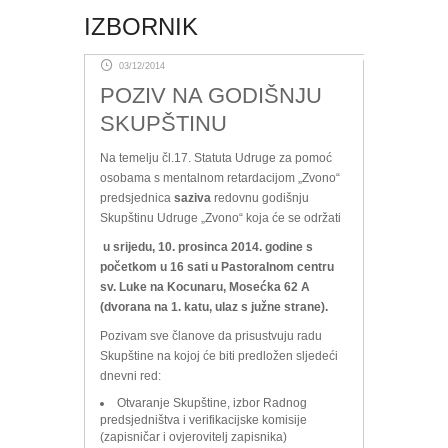
IZBORNIK
03/12/2014
POZIV NA GODIŠNJU
SKUPŠTINU
Na temelju čl.17. Statuta Udruge za pomoć
osobama s mentalnom retardacijom „Zvono“
predsjednica
saziva
redovnu godišnju
Skupštinu Udruge „Zvono“ koja će se održati
u srijedu, 10. prosinca 2014. godine s
početkom u 16 sati u Pastoralnom centru
sv. Luke na Kocunaru, Mosećka 62 A
(dvorana na 1. katu, ulaz s južne strane).
Pozivam sve članove da prisustvuju radu
Skupštine na kojoj će biti predložen sljedeći
dnevni red:
Otvaranje Skupštine, izbor Radnog
predsjedništva i verifikacijske komisije
(zapisničar i ovjerovitelj zapisnika)