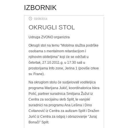
IZBORNIK
03/09/2014
OKRUGLI STOL
Udruga ZVONO organizira
Okrugli stol na temu “Mobilna služba podrške
osobama s mentalnom retardacijom i
njihovim obiteljima” koji će se održati u
četvrtak, 27.10.2011.g. u 17:30 sati u
prostorijama Info zone, Jerina 1 (poviše crkve
sv. Frane).
Na okruglom stolu će sudjelovati voditeljica
programa Marijana Jukić, koordinatorica Iskra
Polić, partner suradnica Smiljana Žužul iz
Centra za socijalnu skrb Split, te vanjski
suradnici na programu Ana Lešina i Dino
Cvitanović iz Centra za autizam Split i Dražen
Jurić iz Centra za odgoj i obrazovanje “Juraj
Bonači” Split.